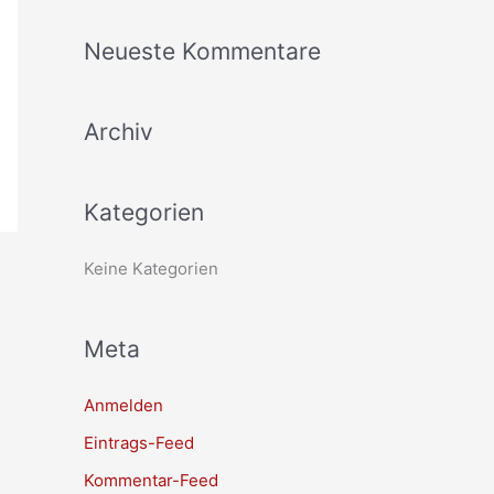
c
Neueste Kommentare
h
e
Archiv
n
n
a
Kategorien
c
h
Keine Kategorien
:
Meta
Anmelden
Eintrags-Feed
Kommentar-Feed