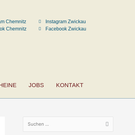
ram Chemnitz
Instagram Zwickau
ok Chemnitz
Facebook Zwickau
HEINE
JOBS
KONTAKT
S
u