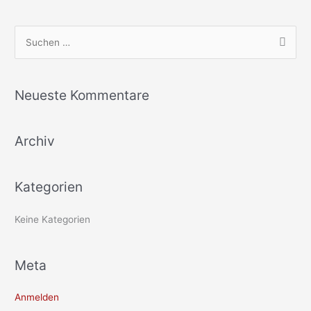
S
u
c
Neueste Kommentare
h
e
Archiv
n
n
a
Kategorien
c
h
Keine Kategorien
:
Meta
Anmelden