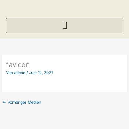
Zum
Inhalt
springen
favicon
Von
admin
/
Juni 12, 2021
←
Vorheriger Medien