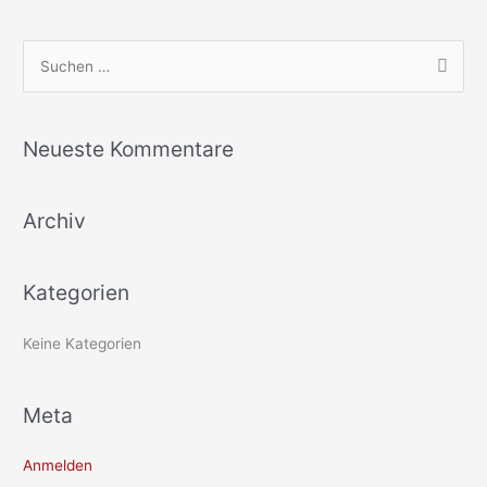
S
u
c
Neueste Kommentare
h
e
Archiv
n
n
a
Kategorien
c
h
Keine Kategorien
:
Meta
Anmelden