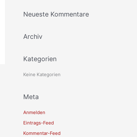
c
Neueste Kommentare
h
e
Archiv
n
n
a
Kategorien
c
h
Keine Kategorien
:
Meta
Anmelden
Eintrags-Feed
Kommentar-Feed