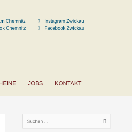
ram Chemnitz
Instagram Zwickau
ok Chemnitz
Facebook Zwickau
HEINE
JOBS
KONTAKT
S
u