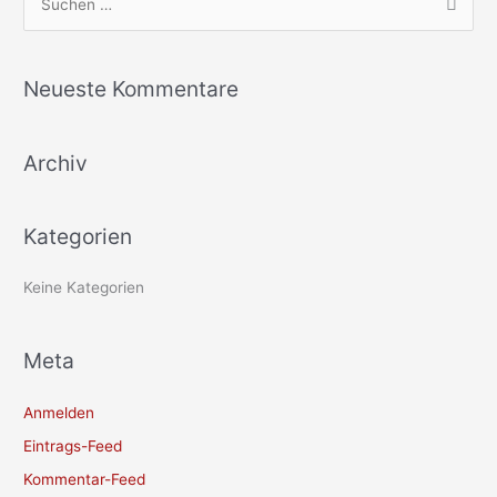
S
u
c
Neueste Kommentare
h
e
Archiv
n
n
a
Kategorien
c
h
Keine Kategorien
:
Meta
Anmelden
Eintrags-Feed
Kommentar-Feed