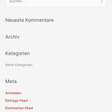
S
u
c
Neueste Kommentare
h
e
Archiv
n
n
a
Kategorien
c
h
Keine Kategorien
:
Meta
Anmelden
Eintrags-Feed
Kommentar-Feed