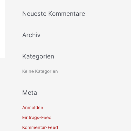
c
Neueste Kommentare
h
e
Archiv
n
n
a
Kategorien
c
h
Keine Kategorien
:
Meta
Anmelden
Eintrags-Feed
Kommentar-Feed