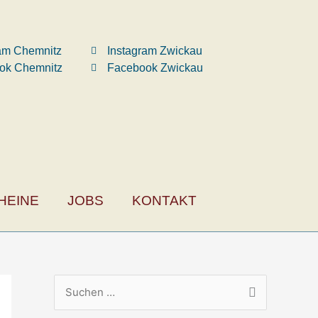
ram Chemnitz
Instagram Zwickau
ok Chemnitz
Facebook Zwickau
HEINE
JOBS
KONTAKT
S
u